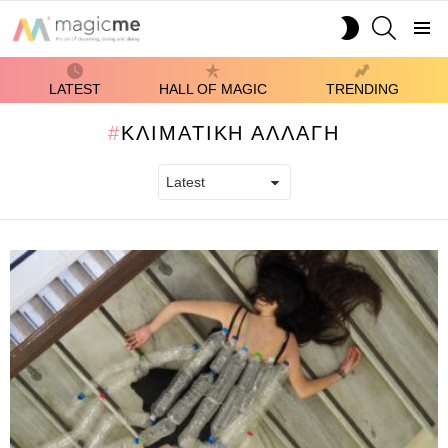
SEARCH
SWITCH
SKIN
Menu
LATEST
HALL OF MAGIC
TRENDING
ΚΛΙΜΑΤΙΚΉ ΑΛΛΑΓΉ
LATEST
STORIES