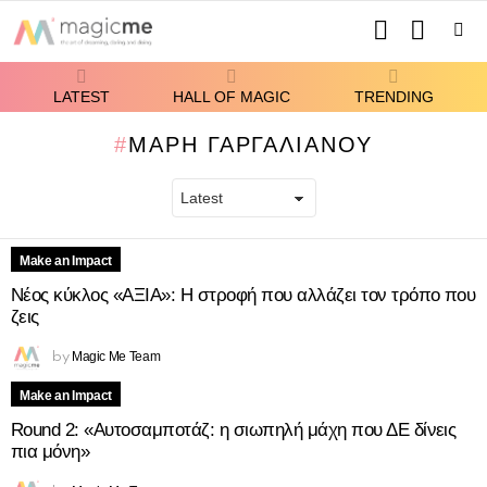
SEARCH
SWITCH
SKIN
Menu
LATEST
HALL OF MAGIC
TRENDING
ΜΆΡΗ ΓΑΡΓΑΛΙΆΝΟΥ
Make an Impact
Νέος κύκλος «ΑΞΙΑ»: Η στροφή που αλλάζει τον τρόπο που
LATEST
ζεις
STORIES
Magic Me Team
by
Make an Impact
Round 2: «Αυτοσαμποτάζ: η σιωπηλή μάχη που ΔΕ δίνεις
πια μόνη»