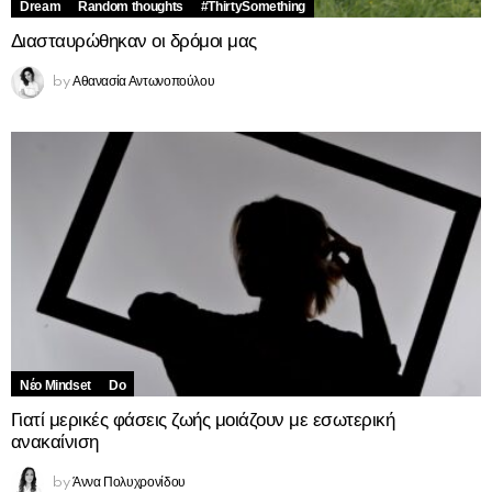
Dream
Random thoughts
#ThirtySomething
Διασταυρώθηκαν οι δρόμοι μας
Αθανασία Αντωνοπούλου
by
Νέο Mindset
Do
Γιατί μερικές φάσεις ζωής μοιάζουν με εσωτερική
ανακαίνιση
Άννα Πολυχρονίδου
by