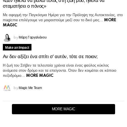
«Δεν ήθελα να βάλω τέλος στη ζωή μου, ήθελα να
σταματήσει ο πόνος»
Με αφορμή την Παγκόσμια Ημέρα για την Πρόληψη της Αυτοκτονίας, στο
magicme επιλέγουμε να μοιραστούμε μαζί σου το δικό μας…
MORE
MAGIC
Μάρη Γαργαλιάνου
by
Make an Impact
Αν δεν αξίζει ένα σπίτι σ’ αυτόν, τότε σε ποιον;
Η ζωή του Στήβεν τα τελευταία χρόνια είναι ένας φαύλος κύκλος
ανάμεσα στον δρόμο και τα επείγοντα. Όταν δεν κοιμάται σε κάποιο
πεζοδρόμιο…
MORE MAGIC
Magic Me Team
by
MORE MAGIC