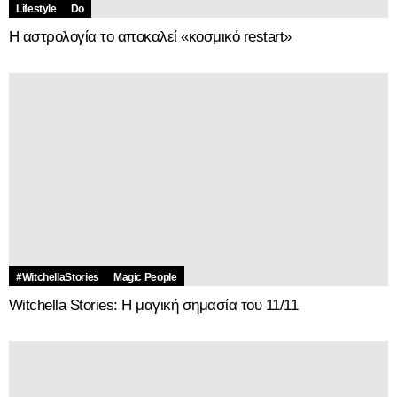
#WitchellaStories
Magic People
Witchella Stories: Η μαγική σημασία του 11/11
#WitchellaStories
Magic People
Witchella Stories: Αυτή η Πανσέληνος του Κάστορα είναι
παράξενη