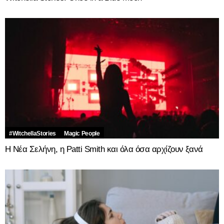
#WitchellaStories
Magic People
Η Νέα Σελήνη, η Patti Smith και όλα όσα αρχίζουν ξανά