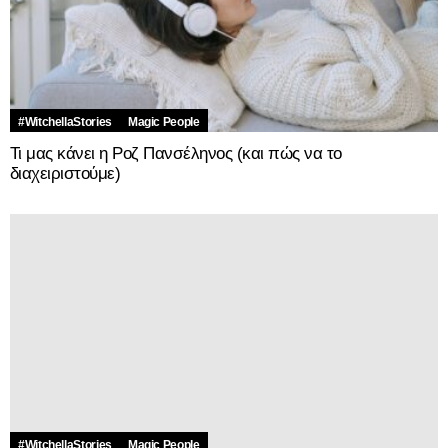
#WitchellaStories
Magic People
Τι μας κάνει η Ροζ Πανσέληνος (και πώς να το
διαχειριστούμε)
#WitchellaStories
Magic People
Witchella Stories: Η Νέα Σελήνη που μοιάζει με νέα αρχή