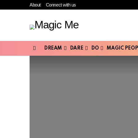
About
Connect with us
DREAM
DARE
DO
MAGIC PEOP
Menu