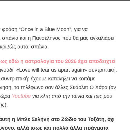
 φράση “Once in a Blue Moon”, για να
ι σπάνια και η Πανσέληνος που θα μας αγκαλιάσει
ακριβώς αυτό: σπάνια.
ως εδώ η αστρολογία του 2026 έχει αποδειχτεί
γούδι «Love will tear us apart again» συντριπτική.
συντριπτική: έχουμε καταλήξει να κοιτάμε
ίνηση, το τηλέφωνο σαν άλλες Σκάρλετ Ο Χάρα (
αν
 τώρα
Youtube
για κλιπ από την ταινία και πες μου
ης
).
αυτή η Μπλε Σελήνη στο Ζώδιο του Τοξότη, όχι
ξυγόνο, αλλά ίσως και πολλά άλλα πράγματα