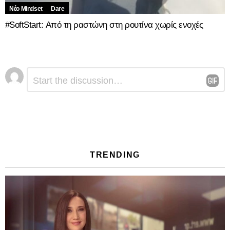
Νέο Mindset
Dare
#SoftStart: Από τη ραστώνη στη ρουτίνα χωρίς ενοχές
Αφήστε
Σχόλιο
*
μια
απάντηση
TRENDING