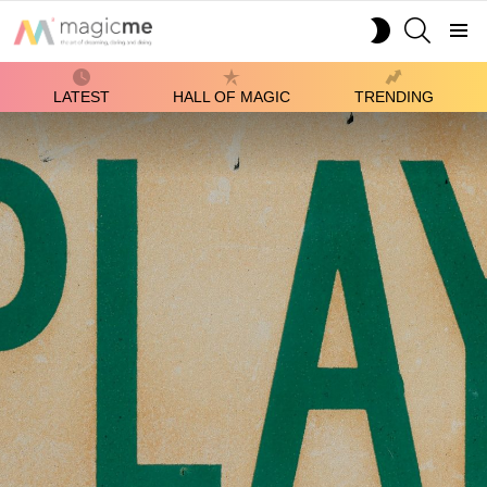
SEARCH
SWITCH
SKIN
Menu
LATEST
HALL OF MAGIC
TRENDING