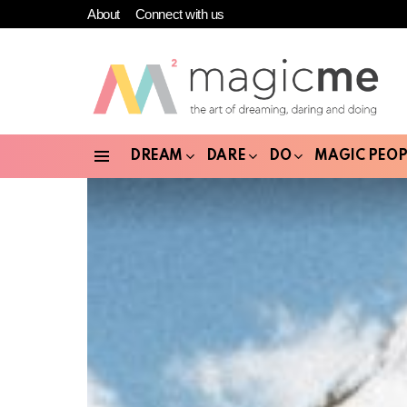
About
Connect with us
DREAM
DARE
DO
MAGIC PEOP
Menu