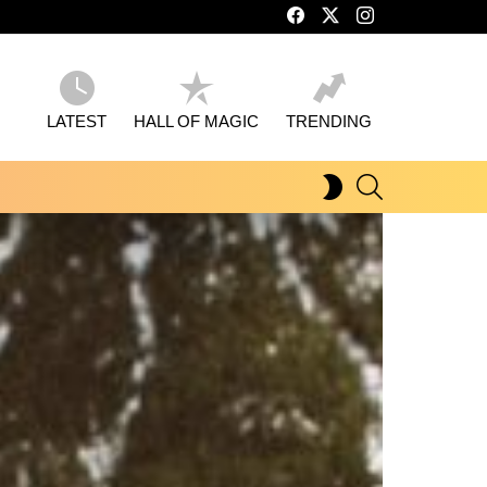
facebook
twitter
instagram
LATEST
HALL OF MAGIC
TRENDING
SEARCH
SWITCH
SKIN