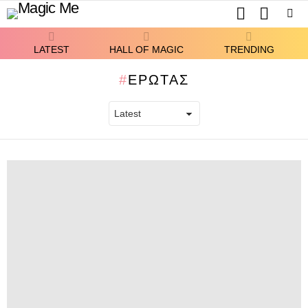
SEARCH
SWITCH
SKIN
Menu
LATEST
HALL OF MAGIC
TRENDING
ΈΡΩΤΑΣ
LATEST
STORIES