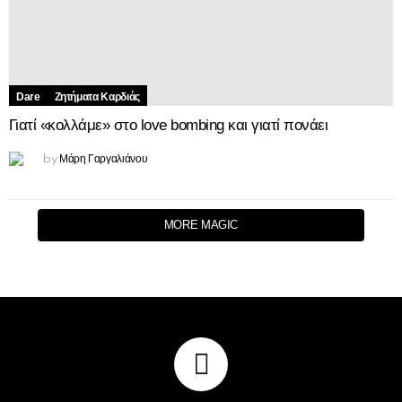
Dare
Ζητήματα Kαρδιάς
Γιατί «κολλάμε» στο love bombing και γιατί πονάει
Μάρη Γαργαλιάνου
by
MORE MAGIC