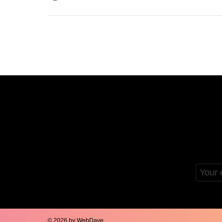
Email
address
© 2026 by WebDave