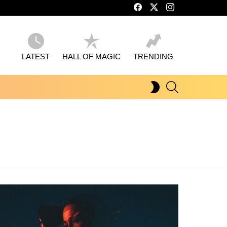
facebook
twitter
instagram
LATEST
HALL OF MAGIC
TRENDING
SEARCH
SWITCH
SKIN