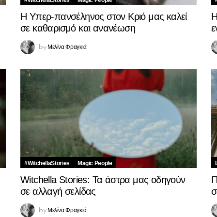
#WitchellaStories
Magic People
Η Υπερ-πανσέληνος στον Κριό μας καλεί
Η
σε καθαρισμό και ανανέωση
ε
Μελίνα Φραγκιά
by
#WitchellaStories
Magic People
Witchella Stories: Τα άστρα μας οδηγούν
Π
σε αλλαγή σελίδας
σ
Μελίνα Φραγκιά
by