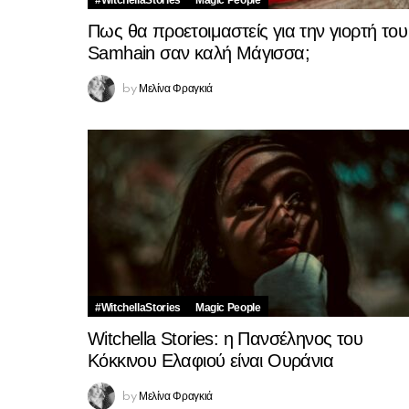
#WitchellaStories
Magic People
Πως θα προετοιμαστείς για την γιορτή του
Samhain σαν καλή Μάγισσα;
Μελίνα Φραγκιά
by
#WitchellaStories
Magic People
Witchella Stories: η Πανσέληνος του
Κόκκινου Ελαφιού είναι Ουράνια
Μελίνα Φραγκιά
by