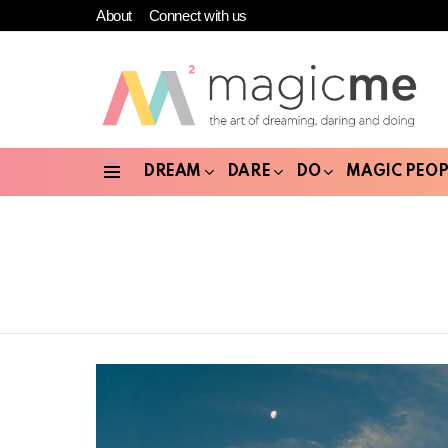
About
Connect with us
DREAM
DARE
DO
MAGIC PEOP
Menu
LATEST
STORIES