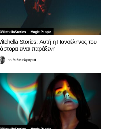
#WitchellaStories
Magic People
itchella Stories: Αυτή η Πανσέληνος του
άστορα είναι παράξενη
Μελίνα Φραγκιά
by