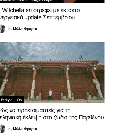
#WitchellaStories
Magic People
 Witchella επιστρέφει με έκτακτο
νεργειακό update Σεπτεμβρίου
Μελίνα Φραγκιά
by
Lifestyle
Do
ώς να προετοιμαστείς για τη
εληνιακή έκλειψη στο ζώδιο της Παρθένου
Μελίνα Φραγκιά
by