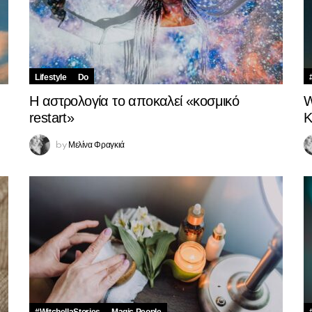
Lifestyle
Do
Η αστρολογία το αποκαλεί «κοσμικό
W
restart»
Κ
Μελίνα Φραγκιά
by