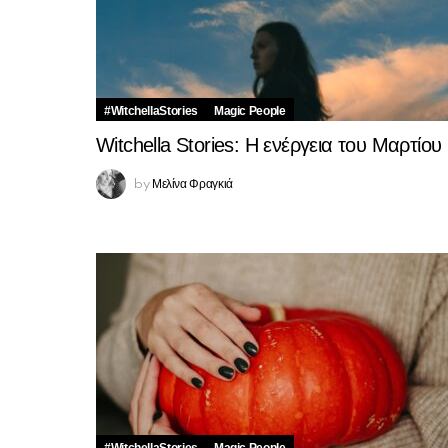
#WitchellaStories
Magic People
Witchella Stories: Η ενέργεια του Μαρτίου
Μελίνα Φραγκιά
by