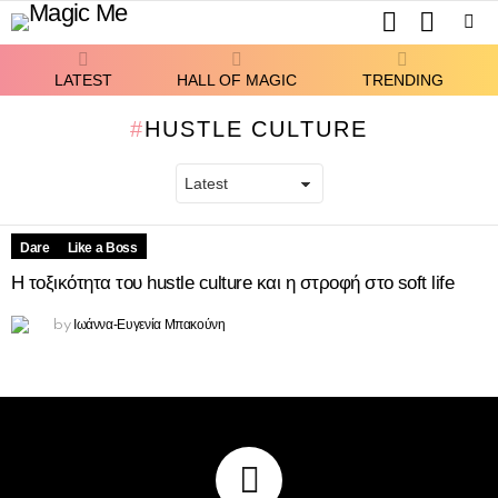
SEARCH
SWITCH
SKIN
Menu
LATEST
HALL OF MAGIC
TRENDING
HUSTLE CULTURE
Dare
Like a Boss
Η τοξικότητα του hustle culture και η στροφή στο soft life
LATEST
STORIES
Ιωάννα-Ευγενία Μπακούνη
by