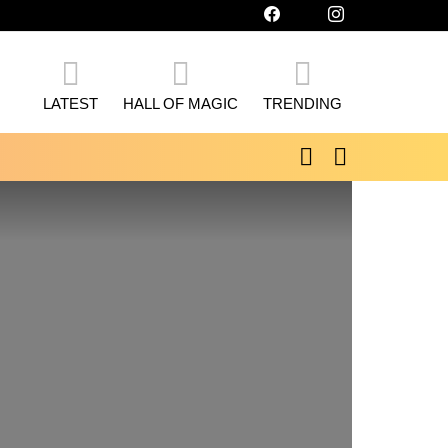
facebook
twitter
instagram
LATEST
HALL OF MAGIC
TRENDING
SEARCH
SWITCH
SKIN