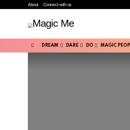
About
Connect with us
DREAM
DARE
DO
MAGIC PEOP
Menu