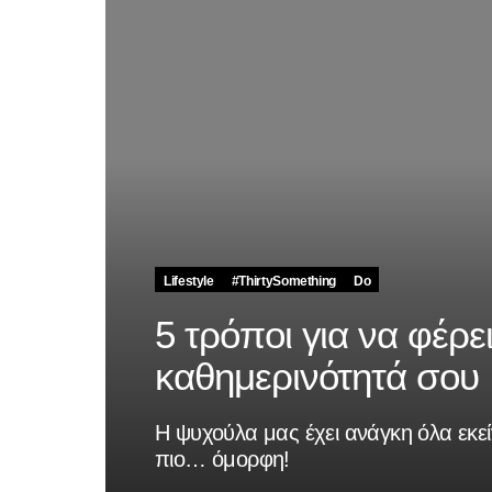
Lifestyle
#ThirtySomething
Do
5 τρόποι για να φέρε
καθημερινότητά σου
Η ψυχούλα μας έχει ανάγκη όλα εκεί
πιο… όμορφη!