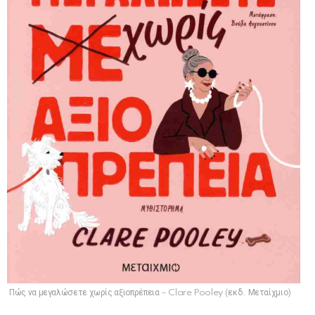
Πώς να μεγαλώσετε χωρίς αξιοπρέπεια – Clare Pooley (εκδ. Μεταίχμιο)