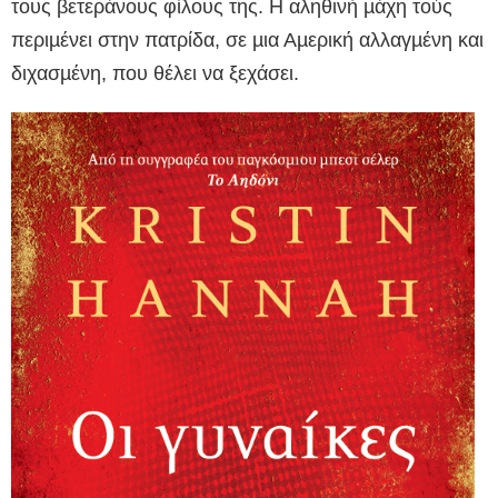
τους βετεράνους φίλους της. Η αληθινή µάχη τούς
περιµένει στην πατρίδα, σε µια Αµερική αλλαγµένη και
διχασµένη, που θέλει να ξεχάσει.