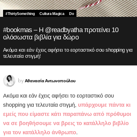
#ThirtySomething
Cultura Magica
Do
#bookmas – Η @readbyatha προτείνει 10
ολόσωστα βιβλία για δώρο
Ακόμα και εάν έχεις αφήσει το εορταστικό σου shopping για
τελευταία στιγμή!
Αθανασία Αντωνοπούλου
by
Ακόμα και εάν έχεις αφήσει το εορταστικό σου
shopping για τελευταία στιγμή,
υπάρχουμε πάντα κι
εμείς που είμαστε κάτι παραπάνω από πρόθυμοι
να σε βοηθήσουμε να βρεις το κατάλληλο βιβλίο
για τον κατάλληλο άνθρωπο
.