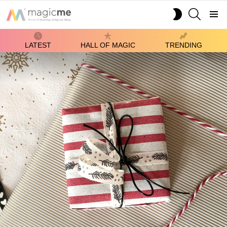
SEARCH
SWITCH
SKIN
Menu
LATEST
HALL OF MAGIC
TRENDING