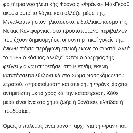
φοιτήτρια νοσηλευτικής Φράνσις «Φράνκι» ΜακΓκράθ
ακούει αυτά τα λόγια, κάτι αλλάζει µέσα της.
Μεγαλωµένη στον ηλιόλουστο, ειδυλλιακό κόσµο της
Νότιας Καλιφόρνιας, στο προστατευµένο περιβάλλον
που έχουν δηµιουργήσει οι συντηρητικοί γονείς της,
ένιωθε πάντα περήφανη επειδή έκανε το σωστό. Αλλά
το 1965 ο κόσµος αλλάζει. Όταν ο αδερφός της
φεύγει για να υπηρετήσει στο Βιετνάµ, εκείνη
κατατάσσεται εθελοντικά στο Σώµα Νοσοκόµων του
Στρατού. Απροετοίµαστη και άπειρη, η Φράνκι έρχεται
αντιµέτωπη µε το χάος και την καταστροφή. Κάθε
µέρα είναι ένα στοίχηµα ζωής ή θανάτου, ελπίδας ή
προδοσίας.
Όµως ο πόλεµος είναι µόνο η αρχή για τη Φράνκι και