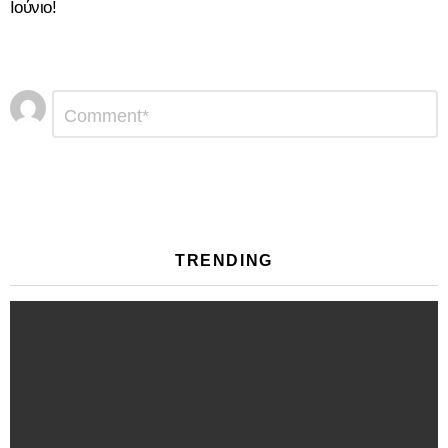
Ιούνιο!
Αφήστε
Σχόλιο
*
μια
απάντηση
TRENDING