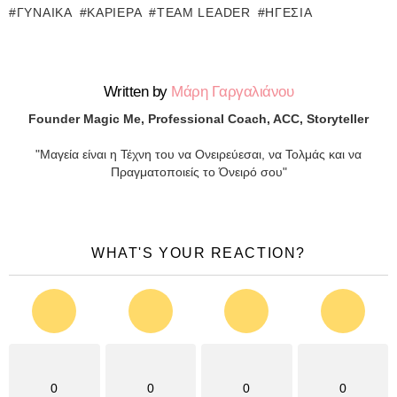
ΓΥΝΑΊΚΑ
ΚΑΡΙΈΡΑ
TEAM LEADER
ΗΓΕΣΊΑ
Written by
Μάρη Γαργαλιάνου
Founder Magic Me, Professional Coach, ACC, Storyteller
"Μαγεία είναι η Τέχνη του να Ονειρεύεσαι, να Τολμάς και να
Πραγματοποιείς το Όνειρό σου"
WHAT'S YOUR REACTION?
0
0
0
0