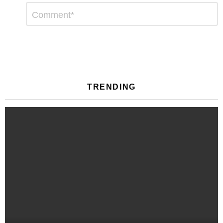
Αφήστε
Σχόλιο
*
μια
απάντηση
TRENDING