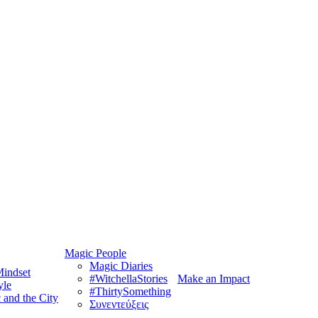
Magic People
Magic Diaries
indset
#WitchellaStories
Make an Impact
yle
#ThirtySomething
 and the City
Συνεντεύξεις