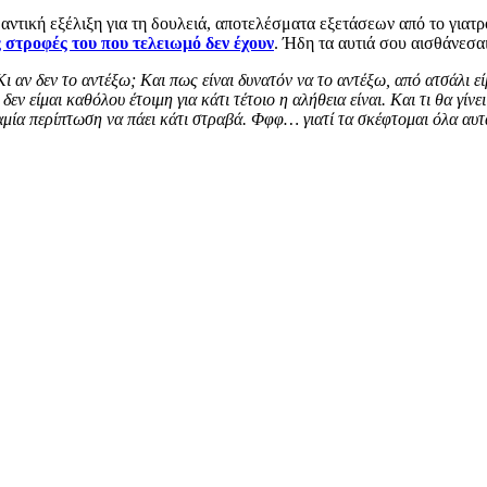
ντική εξέλιξη για τη δουλειά, αποτελέσματα εξετάσεων από το γιατρό
ς στροφές του που τελειωμό δεν έχουν
. Ήδη τα αυτιά σου αισθάνεσα
Κι αν δεν το αντέξω; Και πως είναι δυνατόν να το αντέξω, από ατσάλι ε
ν είμαι καθόλου έτοιμη για κάτι τέτοιο η αλήθεια είναι. Και τι θα γίν
καμία περίπτωση να πάει κάτι στραβά. Φφφ… γιατί τα σκέφτομαι όλα αυτ
ωστός, το ξέρω. Εμένα να δεις! Σε ποιον δεν είναι; Βρείτε μου έναν
 δε θα τον βρείτε, γιατί απλά δεν υπάρχει. Αυτό όμως που υπάρχει εί
καλύψουμε τα εξής: Προβολές του παρελθόντος, συναισθηματικές πρ
να κάνουν με αληθινά γεγονότα. Τι σημαίνουν όλα αυτά; Ότι σε καμί
κέντρωση στην πραγματική διάσταση των πραγμάτων και… Ανάσες.
 είναι μια, YOLO!», ή «Σταμάτα να αγχώνεσαι». Πόσο εκνευριστικό,
ρα μαγικά και απλά ερωτήματα: Ποια ποιότητα ζωής θες να ζεις; Και 
ζει και της αξίζεις κι εσύ!