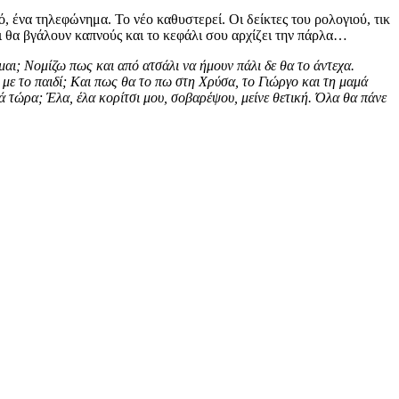
, ένα τηλεφώνημα. Το νέο καθυστερεί. Οι δείκτες του ρολογιού, τικ
ι θα βγάλουν καπνούς και το κεφάλι σου αρχίζει την πάρλα…
ίμαι; Νομίζω πως και από ατσάλι να ήμουν πάλι δε θα το άντεχα.
ει με το παιδί; Και πως θα το πω στη Χρύσα, το Γιώργο και τη μαμά
ά τώρα; Έλα, έλα κορίτσι μου, σοβαρέψου, μείνε θετική. Όλα θα πάνε
 άνθρωπο σωστό ζεν γκουρού να του χτίσω έναν ναό ολομόναχη από το
ναι μια αληθινή, ολόψυχη και βαθιά φιλία ετών ολόκληρων που δεν τη
οβλέψεις του μέλλοντος, σενάρια επιστημονικής φαντασίας και
α περίπτωση δε βοηθάμε τον εαυτό μας!
Πως μπορούμε να
 ΑΣΑ λοιπόν!
 ειδικά το τελευταίο! Αυτό που θέλω όμως να μοιραστώ προσωπικά
πόσο η υπερανάλυση σε βοηθά σε αυτή την κατεύθυνση; Κι αν δε σε