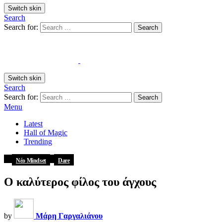
Switch skin
Search
Search for:
Search
Switch skin
Search
Search for:
Search
Menu
Latest
Hall of Magic
Trending
in
,
Νέο Mindset
Dare
Ο καλύτερος φίλος του άγχους
by
Μάρη Γαργαλιάνου