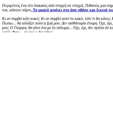
Περιμένεις ένα νέο διακαώς από στιγμή σε στιγμή. Πιθανώς μια σημα
τοκ, κάνουν πάρτι
.
Το μυαλό ανοίγει στο άψε σβήσε και ξεκινά τι
Κι αν συμβεί κάτι κακό; Κι αν συμβεί αυτό το κακό, τότε τι θα κάνω; 
Πωπω… θα αλλάξει πολύ η ζωή μου. Δεν αισθάνομαι έτοιμη. Όχι, όχι, δε
μου; Ο Γιώργος θα γίνει ένα με το πάτωμα… Όχι, όχι, δεν πρέπει σε 
καλά. Φφφ… αν όμως δεν πάνε;
Καλώς ήρθες στο μαγικό κόσμο της υπερανάλυσης!
Σου είναι γν
μηδέν. Τα στοιχεία επικοινωνίας μου τα ξέρετε, μα, επιτρέψτε μου…
σπάει κανείς. Υπερανάλυση και Στρες ίσον Friends For Life.
Αν προσπαθήσουμε να αποδομήσουμε την κυρία Υπερανάλυση θα ανα
φόβους, κανένα φιλτράρισμα και αρνητικές σκέψεις που λίγο έχουν 
βοηθήσουμε πραγματικά τον εαυτό μας
;
Με Αυτοπαρατήρηση, Συγ
Είναι πολύ εύκολο να σου πει κανείς «Πάρε το χαλαρά» και «Η ζωή
μαζί σου που ίσως κάτι σου δώσει, αν θες να το πάρεις είναι τέσσε
βοηθά, τι θα κάνεις γι’ αυτό; Πότε ξεκινάς; Μη ξεχνάς:
Η ζωή σου αξί
Photo by
Daniele Franchi
on
Unsplash
Πρώτη δημοσίευση: businessmum.gr