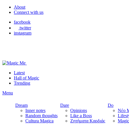
About
Connect with us
facebook
twitter
instagram
Latest
Hall of Magic
Trending
Menu
Dream
Dare
Do
Inner notes
Opinions
Νέο M
Random thoughts
Like a Boss
Lifest
Cultura Magica
Ζητήματα Kαρδιάς
Magic