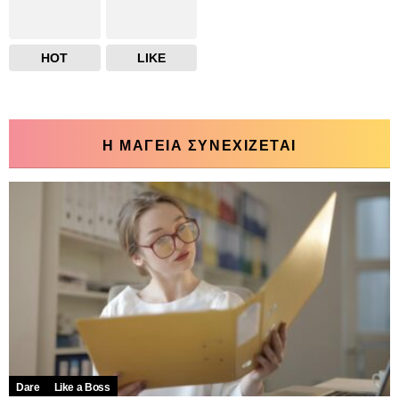
HOT
LIKE
Η ΜΑΓΕΙΑ ΣΥΝΕΧΙΖΕΤΑΙ
Dare
Like a Boss