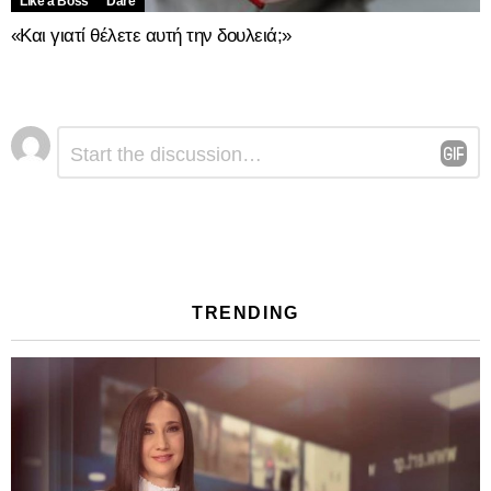
Like a Boss
Dare
«Και γιατί θέλετε αυτή την δουλειά;»
Αφήστε
Σχόλιο
*
μια
απάντηση
TRENDING