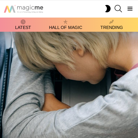
SEARCH
SWITCH
SKIN
Menu
LATEST
HALL OF MAGIC
TRENDING