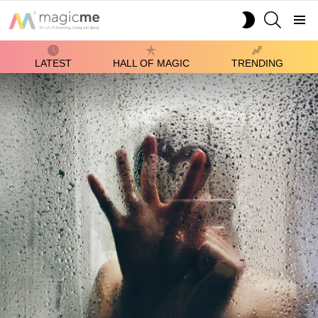
SEARCH
SWITCH
SKIN
Menu
LATEST
HALL OF MAGIC
TRENDING