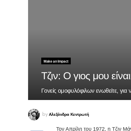
Make an Impact
Τζιν: Ο γιος μου είν
Γονείς ομοφυλόφιλων ενωθείτε, για ν
Αλεξάνδρα Κεντρωτή
by
Τον Απρίλη του 1972, η Τζιν Μά