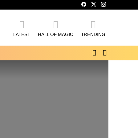
facebook
twitter
instagram
LATEST
HALL OF MAGIC
TRENDING
SEARCH
SWITCH
SKIN