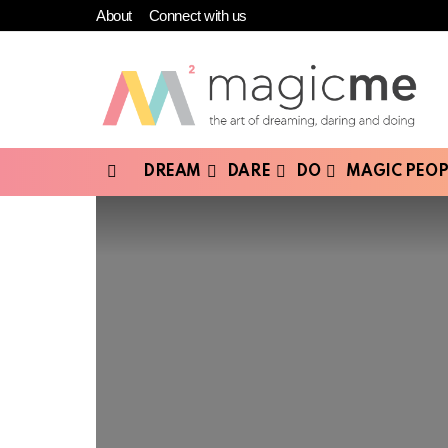
About
Connect with us
DREAM
DARE
DO
MAGIC PEOP
Menu