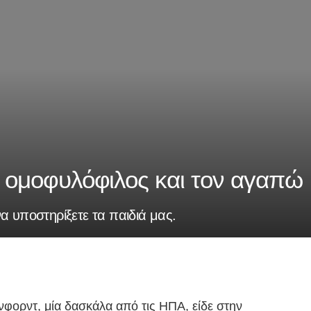
αι ομοφυλόφιλος και τον αγαπώ
α υποστηρίξετε τα παιδιά μας.
νφορντ, μία δασκάλα από τις ΗΠΑ, είδε στην