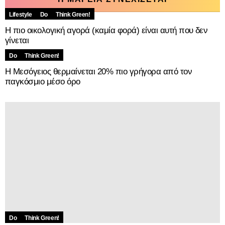
Lifestyle
Do
Think Green!
Η πιο οικολογική αγορά (καμία φορά) είναι αυτή που δεν
γίνεται
Do
Think Green!
Η Μεσόγειος θερμαίνεται 20% πιο γρήγορα από τον
παγκόσμιο μέσο όρο
Do
Think Green!
Τι θα συμβεί αν περιορίσουμε την άνοδο της θερμοκρασίας
στους 2° Κελσίου;