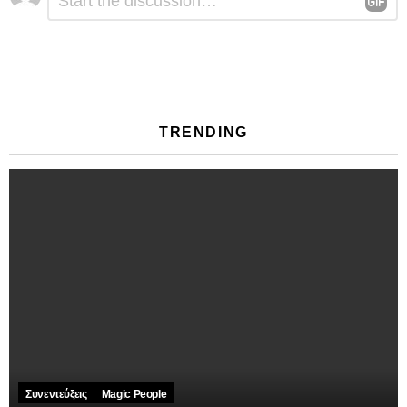
Συνεντεύξεις
Magic People
Ζελίνα Γκάμαρη: Έμπνευση αποτελεί η ίδια η ζωή
#GUESTSTORIES