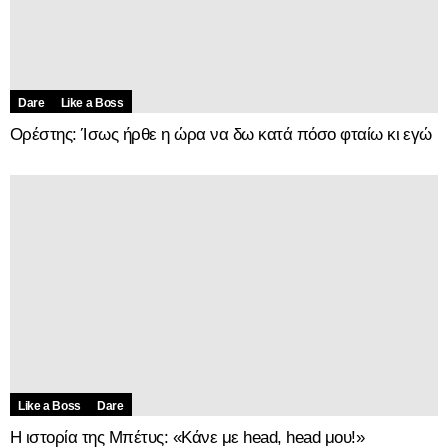
Dare
Like a Boss
Ορέστης: Ίσως ήρθε η ώρα να δω κατά πόσο φταίω κι εγώ
Like a Boss
Dare
Η ιστορία της Μπέτυς: «Κάνε με head, head μου!»