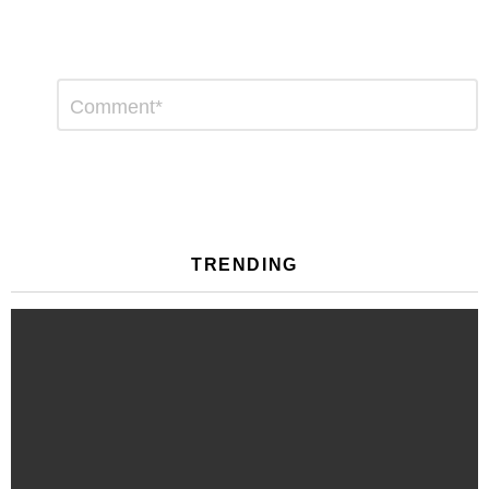
Αφήστε
Σχόλιο
*
μια
απάντηση
TRENDING