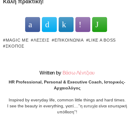
Καλή πρακτική!
MAGIC ME
ΛΈΞΕΙΣ
ΕΠΙΚΟΙΝΩΝΊΑ
LIKE A BOSS
ΣΚΟΠΌΣ
Written by
Βάσω Λέντζιου
ΗR Professional, Personal & Executive Coach, Ιστορικός-
Αρχαιολόγος
Inspired by everyday life, common little things and hard times.
Ι see the beauty in everything, γιατί....''η ευτυχία είναι εσωτερική
υπόθεση''!