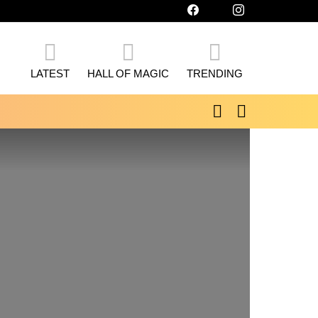
facebook
twitter
instagram
LATEST
HALL OF MAGIC
TRENDING
SEARCH
SWITCH
SKIN