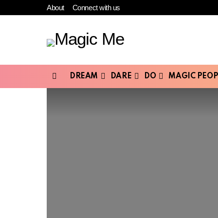
About
Connect with us
DREAM
DARE
DO
MAGIC PEOP
Menu