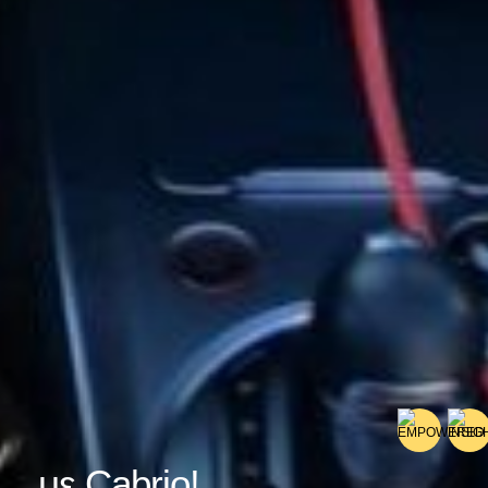
… με Cabrio!