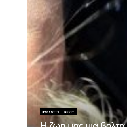
Inner notes
Dream
Η ζωή μας μια βόλτα