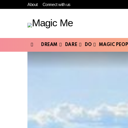
About
Connect with us
DREAM
DARE
DO
MAGIC PEOP
Menu