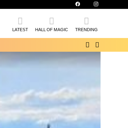
facebook
twitter
instagram
LATEST
HALL OF MAGIC
TRENDING
SEARCH
SWITCH
SKIN