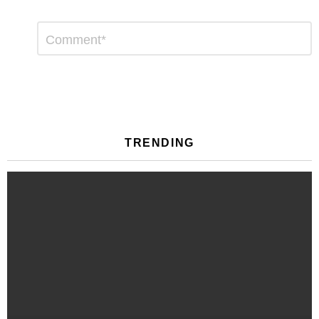
Αφήστε
Σχόλιο
*
μια
απάντηση
TRENDING