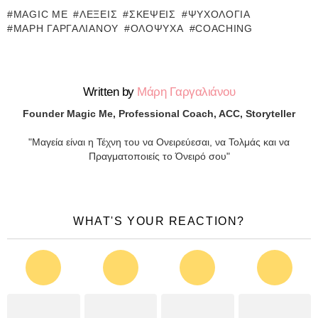
MAGIC ME
ΛΈΞΕΙΣ
ΣΚΈΨΕΙΣ
ΨΥΧΟΛΟΓΊΑ
ΜΆΡΗ ΓΑΡΓΑΛΙΆΝΟΥ
ΟΛΌΨΥΧΑ
COACHING
Written by
Μάρη Γαργαλιάνου
Founder Magic Me, Professional Coach, ACC, Storyteller
"Μαγεία είναι η Τέχνη του να Ονειρεύεσαι, να Τολμάς και να
Πραγματοποιείς το Όνειρό σου"
WHAT'S YOUR REACTION?