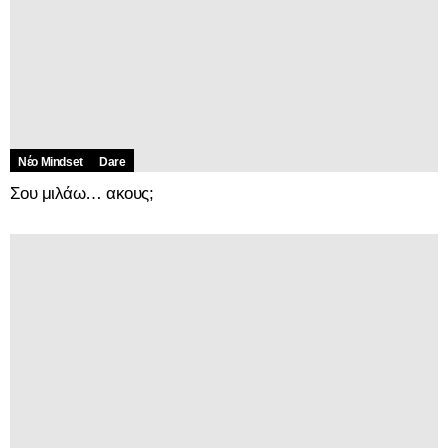
Νέο Mindset
Dare
Σου μιλάω… ακους;