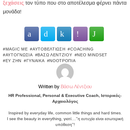
ξεχάσεις
τον τύπο που στο αποτέλεσμα φέρνει πάντα
μονάδα!
MAGIC ME
ΑΥΤΟΒΕΛΤΊΩΣΗ
COACHING
ΑΥΤΟΓΝΩΣΊΑ
ΒΆΣΩ ΛΈΝΤΖΙΟΥ
ΝΈΟ MINDSET
ΕΥ ΖΗΝ
ΓΥΝΑΊΚΑ
ΝΟΟΤΡΟΠΊΑ
Written by
Βάσω Λέντζιου
ΗR Professional, Personal & Executive Coach, Ιστορικός-
Αρχαιολόγος
Inspired by everyday life, common little things and hard times.
Ι see the beauty in everything, γιατί....''η ευτυχία είναι εσωτερική
υπόθεση''!