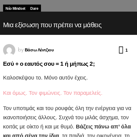
Νέο Mindset
Dare
Μια εξίσωση που πρέπει να μάθεις
Com
Βάσω Λέντζιου
1
by
Εσύ + ο εαυτός σου = 1 ή μήπως 2;
Καλοσκέψου το. Μόνο αυτόν έχεις.
Και όμως. Τον φιμώνεις. Τον παραμελείς.
Τον υποτιμάς και του ρουφάς όλη την ενέργεια για να
ικανοποιήσεις άλλους. Συχνά του μιλάς άσχημα, τον
κοιτάς με οίκτο ή και με θυμό.
Βάζεις πάνω απ’ όλα
και από σένα την ίδια
, τα παιδιά, την οικογένεια, τη