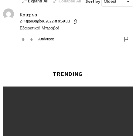
Expand All
Collapse All
Sort by
Κατερινα
2 Φεβρουαρίου, 2022 at 9:59 μμ
Εξαιρετικό! Μπράβο!
Απάντηση
TRENDING