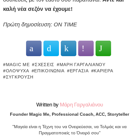
καλή νέα σεζόν να έχουμε!
Πρώτη δημοσίευση: ON TIME
MAGIC ME
ΣΧΈΣΕΙΣ
ΜΆΡΗ ΓΑΡΓΑΛΙΆΝΟΥ
ΟΛΌΨΥΧΑ
ΕΠΙΚΟΙΝΩΝΊΑ
ΕΡΓΑΣΊΑ
ΚΑΡΙΈΡΑ
ΣΎΓΚΡΟΥΣΗ
Written by
Μάρη Γαργαλιάνου
Founder Magic Me, Professional Coach, ACC, Storyteller
"Μαγεία είναι η Τέχνη του να Ονειρεύεσαι, να Τολμάς και να
Πραγματοποιείς το Όνειρό σου"