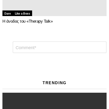
Dare
Like a Boss
Η άνοδος του «Therapy Talk»
Αφήστε
Σχόλιο
*
μια
απάντηση
TRENDING