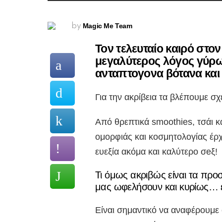
Magic Me Team
by
Τον τελευταίο καιρό στον
μεγαλύτερος λόγος γύρ
ανταπτογονα βότανα και 
Για την ακρίβεια τα βλέπουμε σ
Από θρεπτικά smoothies, τσάι 
ομορφιάς και κοσμητολογίας έρχο
ευεξία ακόμα και καλύτερο σeξ!
Τι όμως ακριβώς είναι τα πρ
μας ωφελήσουν και κυρίως… ε
Είναι σημαντικό να αναφέρουμε ό