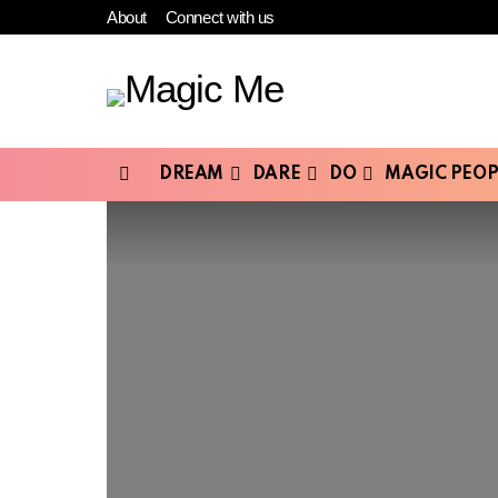
About
Connect with us
DREAM
DARE
DO
MAGIC PEOP
Menu