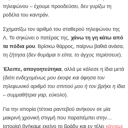
τηλεφώνου – έχουμε προοδεύσει, δεν γυρίζω τη
ροδέλα του καντράν.
Σχηματίζω τον αριθμό του σταθερού τηλεφώνου της
Λ. Το σηκώνει ο πατέρας της,
χάνω τη γη κάτω από
τα πόδια μου
. Βρίσκω θάρρος, παίρνω βαθιά ανάσα,
τη ζήτησα (
δεν θυμάμαι τι είπα, το άγχος περίσσευε
).
Έλειπε, απογοητεύτηκα
, αλλά με κάλεσε η ίδια μετά
(
διότι ενδεχομένως μου έκοψε και άφησα τον
τηλεφωνικό αριθμό του σπιτιού μου ή τον βρήκε η ίδια
– συμμαθήτρια γαρ, εύκολο
).
Για την ιστορία (τέτοια ραντεβού ανήκουν σε μία
μακρινή χρονική στιγμή που παραπέμπει στην…
Ιστορία) βγήκαμε εκείνο το βράδυ και εν τέλει
κάναμε