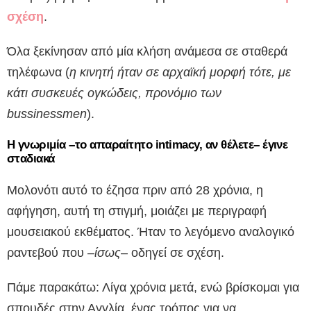
σχέση
.
Όλα ξεκίνησαν από μία κλήση ανάμεσα σε σταθερά
τηλέφωνα (
η κινητή ήταν σε αρχαϊκή μορφή τότε, με
κάτι συσκευές ογκώδεις, προνόμιο των
bussinessmen
).
Η γνωριμία –το απαραίτητο intimacy, αν θέλετε– έγινε
σταδιακά
Μολονότι αυτό το έζησα πριν από 28 χρόνια, η
αφήγηση, αυτή τη στιγμή, μοιάζει με περιγραφή
μουσειακού εκθέματος. Ήταν το λεγόμενο αναλογικό
ραντεβού που –
ίσως
– οδηγεί σε σχέση.
Πάμε παρακάτω: Λίγα χρόνια μετά, ενώ βρίσκομαι για
σπουδές στην Αγγλία, ένας τρόπος για να