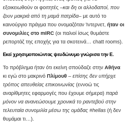
εξοικειωθούν οι φοιτητές –
και δη οι αλλοδαποί, που
ζουν μακριά από τη μαμά πατρίδα
– με αυτό το
καινούργιο πράγμα που ονομαζόταν Ίντερνετ,
ήταν οι
συνομιλίες στο mIRC
(οι παλιοί ίσως θυμάστε
ρεπορτάζ της εποχής για τα σκοτεινά… chatt rooms).
Εκεί χρησιμοποιώντας ψευδώνυμο γνώρισα την Ε.
Το πρόβλημα ήταν ότι εκείνη σπούδαζε στην
Αθήνα
κι εγώ στο μακρινό
Πλίμουθ
–
επίσης δεν υπήρχε
τρόπος απευθείας επικοινωνίας
(εννοώ τις
αναρίθμητες εφαρμογές που έχουμε σήμερα)
παρά
μόνον να ανανεώσουμε χρονικά το ραντεβού στην
τελευταία συνομιλία μέσω της ομάδας
#hellas
(ή δεν
θυμάμαι τι…).