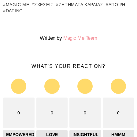
MAGIC ME
ΣΧΈΣΕΙΣ
ΖΗΤΉΜΑΤΑ ΚΑΡΔΙΆΣ
ΆΠΟΨΗ
DATING
Written by
Magic Me Team
WHAT'S YOUR REACTION?
0
0
0
0
EMPOWERED
LOVE
INSIGHTFUL
HMMM