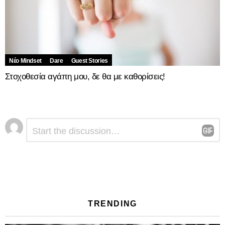
Νέο Mindset
Dare
Guest Stories
Στοχοθεσία αγάπη μου, δε θα με καθορίσεις!
Αφήστε
Σχόλιο
*
μια
απάντηση
TRENDING