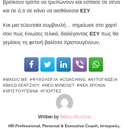
βρίσκουν τρόπο να τρυπώνουν και εστίασε σε σένα
και σε ό,τι σε κάνει να αισθάνεσαι
ΕΣΥ
.
Και μια τελευταία συμβουλή… σημείωσε στο χαρτί
σου πως ένιωσες τελικά, διαλέγοντας
ΕΣΥ
πως θα
γεμίσεις τη φετινή βαλίτσα Χριστουγέννων.
MAGIC ME
ΨΥΧΟΛΟΓΊΑ
COACHING
ΑΥΤΟΓΝΩΣΊΑ
ΒΆΣΩ ΛΈΝΤΖΙΟΥ
ΝΈΟ MINDSET
ΝΈΑ ΧΡΟΝΙΆ
ΧΡΙΣΤΟΎΓΕΝΝΑ
ΓΙΟΡΤΈΣ
Written by
Βάσω Λέντζιου
ΗR Professional, Personal & Executive Coach, Ιστορικός-