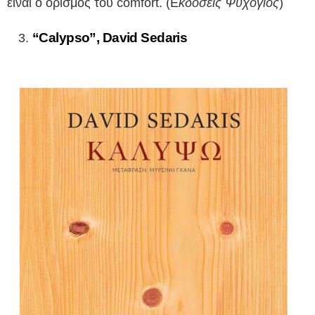
είναι ο ορισμός του comfort.
(Ε
κδόσεις Ψυχογιός
)
“Calypso”, David Sedaris