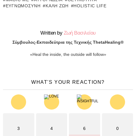
ΕΥΓΝΩΜΟΣΎΝΗ
ΚΑΛΉ ΖΩΉ
HOLISTIC LIFE
Written by
Ζωή Βασιλείου
Σύμβουλος-Εκπαιδεύτρια της Τεχνικής ThetaHealing®
«Heal the inside, the outside will follow»
WHAT'S YOUR REACTION?
3
4
6
0