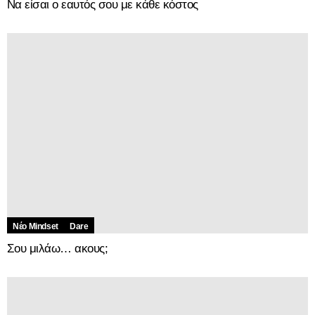
Να είσαι ο εαυτός σου με κάθε κόστος
Νέο Mindset
Dare
Σου μιλάω… ακους;