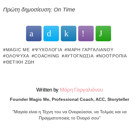
Πρώτη δημοσίευση: On Time
MAGIC ME
ΨΥΧΟΛΟΓΊΑ
ΜΆΡΗ ΓΑΡΓΑΛΙΆΝΟΥ
ΟΛΌΨΥΧΑ
COACHING
ΑΥΤΟΓΝΩΣΊΑ
ΝΟΟΤΡΟΠΊΑ
ΘΕΤΙΚΉ ΖΩΉ
Written by
Μάρη Γαργαλιάνου
Founder Magic Me, Professional Coach, ACC, Storyteller
"Μαγεία είναι η Τέχνη του να Ονειρεύεσαι, να Τολμάς και να
Πραγματοποιείς το Όνειρό σου"