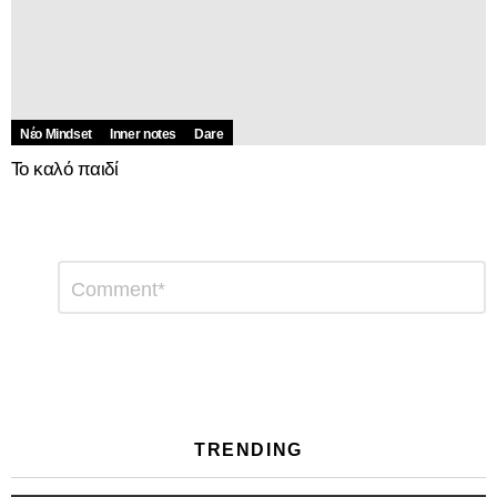
Νέο Mindset
Inner notes
Dare
Το καλό παιδί
Αφήστε
Σχόλιο
*
μια
απάντηση
TRENDING