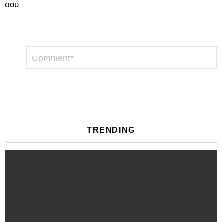
σου
Αφήστε
Σχόλιο
*
μια
απάντηση
TRENDING