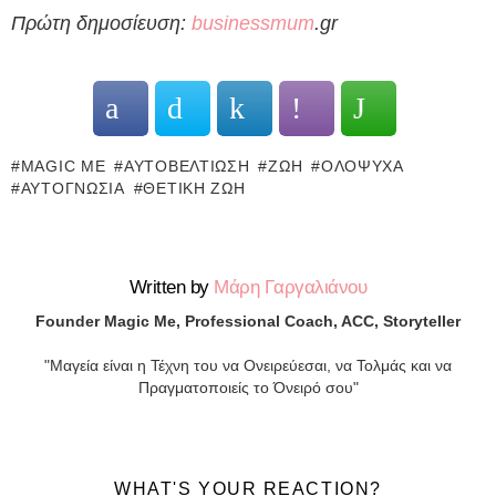
Πρώτη δημοσίευση:
businessmum
.gr
MAGIC ME
ΑΥΤΟΒΕΛΤΊΩΣΗ
ΖΩΉ
ΟΛΌΨΥΧΑ
ΑΥΤΟΓΝΩΣΊΑ
ΘΕΤΙΚΉ ΖΩΉ
Written by
Μάρη Γαργαλιάνου
Founder Magic Me, Professional Coach, ACC, Storyteller
"Μαγεία είναι η Τέχνη του να Ονειρεύεσαι, να Τολμάς και να
Πραγματοποιείς το Όνειρό σου"
WHAT'S YOUR REACTION?