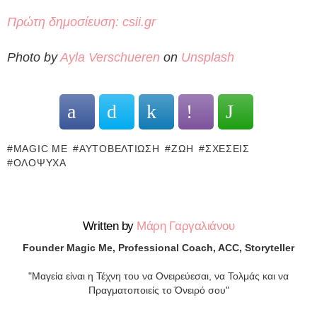
Πρώτη δημοσίευση: csii.gr
Photo by
Ayla Verschueren
on
Unsplash
MAGIC ME
ΑΥΤΟΒΕΛΤΊΩΣΗ
ΖΩΉ
ΣΧΈΣΕΙΣ
ΟΛΌΨΥΧΑ
Written by
Μάρη Γαργαλιάνου
Founder Magic Me, Professional Coach, ACC, Storyteller
"Μαγεία είναι η Τέχνη του να Ονειρεύεσαι, να Τολμάς και να
Πραγματοποιείς το Όνειρό σου"