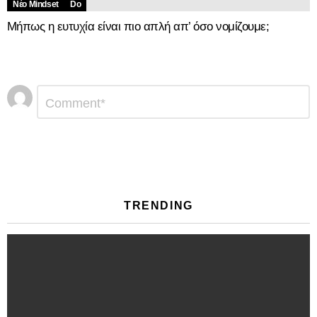
Νέο Mindset
Do
Μήπως η ευτυχία είναι πιο απλή απ’ όσο νομίζουμε;
Αφήστε
Σχόλιο
*
μια
απάντηση
TRENDING