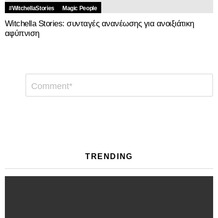
#WitchellaStories
Magic People
Witchella Stories: συνταγές ανανέωσης για ανοιξιάτικη
αφύπνιση
Αφήστε
Σχόλιο
*
μια
απάντηση
TRENDING