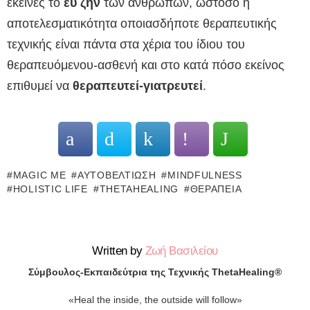
εκείνες το
ευ ζην
των ανθρώπων, ωστόσο η
αποτελεσματικότητα οποιασδήποτε θεραπευτικής
τεχνικής είναι πάντα στα χέρια του ίδιου του
θεραπευόμενου-ασθενή και στο κατά πόσο εκείνος
επιθυμεί να
θεραπευτεί-γιατρευτεί
.
MAGIC ME
ΑΥΤΟΒΕΛΤΊΩΣΗ
MINDFULNESS
HOLISTIC LIFE
THETAHEALING
ΘΕΡΑΠΕΊΑ
Written by
Ζωή Βασιλείου
Σύμβουλος-Εκπαιδεύτρια της Τεχνικής ThetaHealing®
«Heal the inside, the outside will follow»