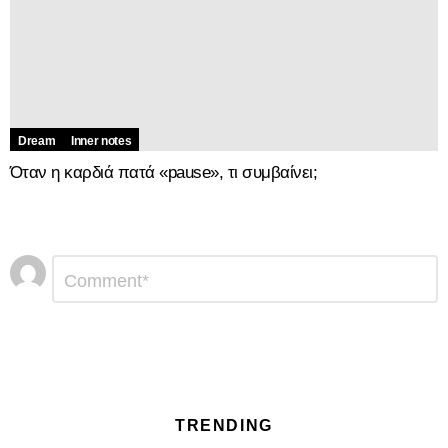
Dream
Inner notes
Όταν η καρδιά πατά «pause», τι συμβαίνει;
Αφήστε
Σχόλιο
*
μια
απάντηση
TRENDING