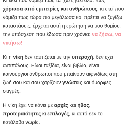
Κι εκεί που νόμιζα πως τα ‘χω ζήσει όλα, πως
χόρτασα από εμπειρίες και ανθρώπους
, κι εκεί που
νόμιζα πως τώρα πια μεγάλωσα και πρέπει να ζυγίζω
καταστάσεις, έρχεται αυτή η ερώτηση να μου θυμίσει
την υπόσχεση που έδωσα πριν χρόνια:
να ζήσω, να
νικήσω!
Κι η
νίκη
δεν ταυτίζεται με την
υπεροχή
, δεν έχει
αντιπάλους. Eίναι ταξίδια, είναι βιβλία, είναι
καινούργιοι άνθρωποι που μπαίνουν αιφνιδίως στη
ζωή σου και σου χαρίζουν
γνώσεις
και όμορφες
στιγμές.
Η νίκη έχει να κάνει με
αρχές
και
ήθος
,
προτεραιότητες
κι
επιλογές
, κι αυτό δεν το
κατάλαβα νωρίς.