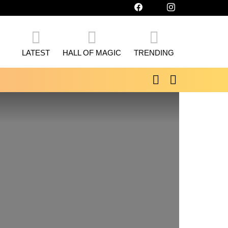
facebook
twitter
instagram
LATEST
HALL OF MAGIC
TRENDING
SEARCH
SWITCH
SKIN