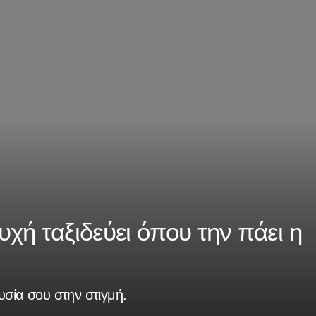
χή ταξιδεύει όπου την πάει η
υσία σου στην στιγμή.