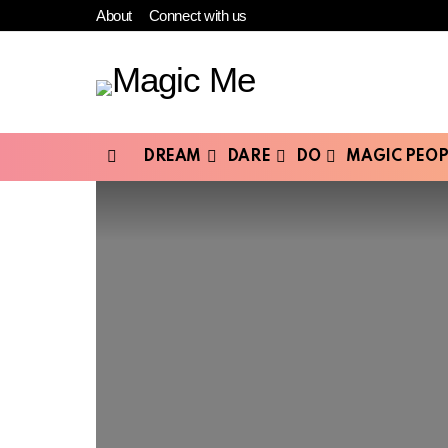
About
Connect with us
DREAM
DARE
DO
MAGIC PEOP
Menu