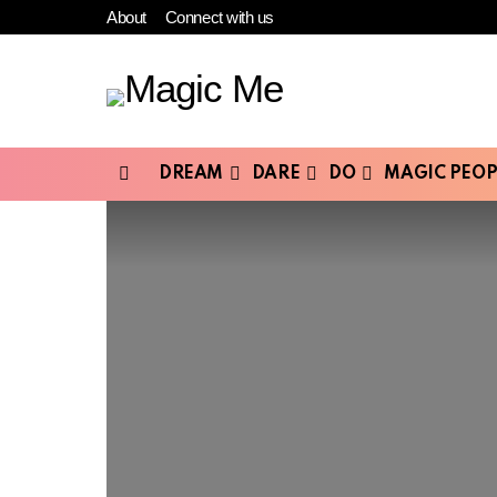
About
Connect with us
DREAM
DARE
DO
MAGIC PEOP
Menu