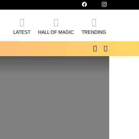
facebook
twitter
instagram
LATEST
HALL OF MAGIC
TRENDING
SEARCH
SWITCH
SKIN