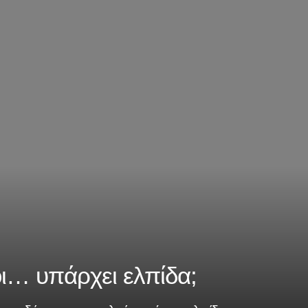
ι… υπάρχει ελπίδα;