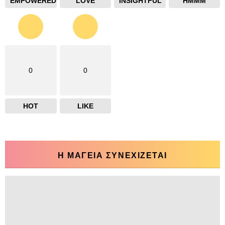
EMPOWERED
LOVE
INSIGHTFUL
HMMM
0
0
HOT
LIKE
Η ΜΑΓΕΙΑ ΣΥΝΕΧΙΖΕΤΑΙ