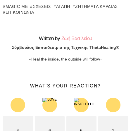
MAGIC ME
ΣΧΈΣΕΙΣ
ΑΓΆΠΗ
ΖΗΤΉΜΑΤΑ ΚΑΡΔΙΆΣ
ΕΠΙΚΟΙΝΩΝΊΑ
Written by
Ζωή Βασιλείου
Σύμβουλος-Εκπαιδεύτρια της Τεχνικής ThetaHealing®
«Heal the inside, the outside will follow»
WHAT'S YOUR REACTION?
4
6
6
1