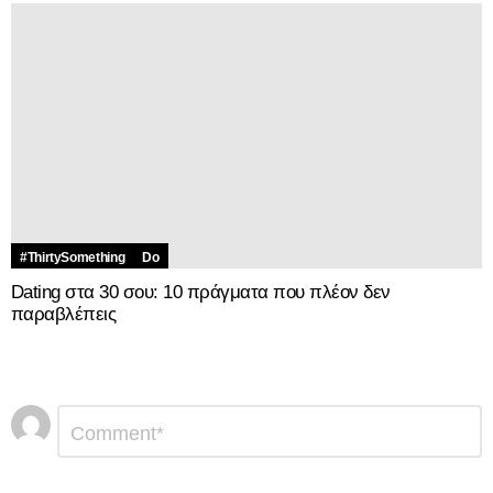
#ThirtySomething
Do
Dating στα 30 σου: 10 πράγματα που πλέον δεν
παραβλέπεις
Αφήστε
Σχόλιο
*
μια
απάντηση