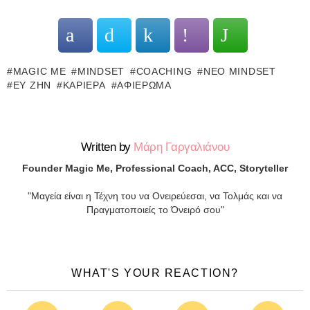
MAGIC ME
MINDSET
COACHING
ΝΈΟ MINDSET
ΕΥ ΖΗΝ
ΚΑΡΙΈΡΑ
ΑΦΙΈΡΩΜΑ
Written by
Μάρη Γαργαλιάνου
Founder Magic Me, Professional Coach, ACC, Storyteller
"Μαγεία είναι η Τέχνη του να Ονειρεύεσαι, να Τολμάς και να
Πραγματοποιείς το Όνειρό σου"
WHAT'S YOUR REACTION?