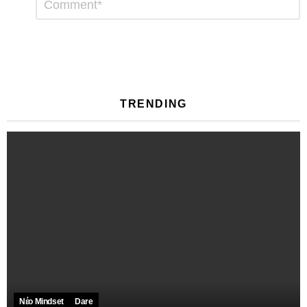
*
μια
απάντηση
TRENDING
Νέο Mindset
Dare