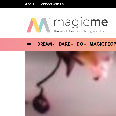
About
Connect with us
DREAM
DARE
DO
MAGIC PEOP
Menu