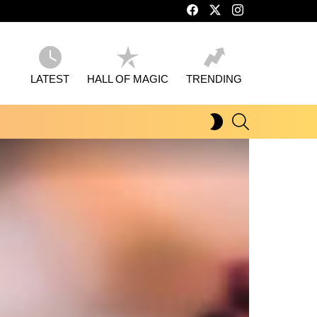
facebook
twitter
instagram
LATEST
HALL OF MAGIC
TRENDING
SEARCH
SWITCH
SKIN