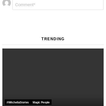
Αφήστε
Σχόλιο
*
μια
απάντηση
TRENDING
#WitchellaStories
Magic People