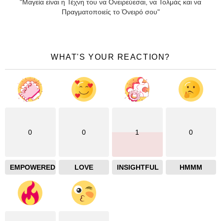
"Μαγεία είναι η Τέχνη του να Ονειρεύεσαι, να Τολμάς και να
Πραγματοποιείς το Όνειρό σου"
WHAT'S YOUR REACTION?
0
0
1
0
EMPOWERED
LOVE
INSIGHTFUL
HMMM