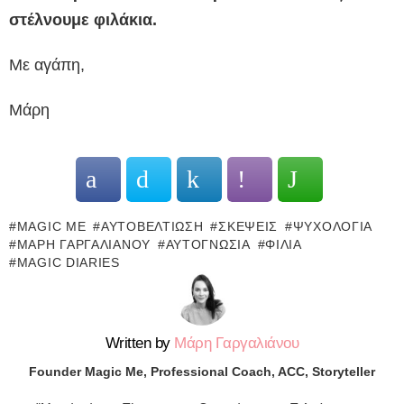
στέλνουμε φιλάκια.
Με αγάπη,
Μάρη
MAGIC ME
ΑΥΤΟΒΕΛΤΊΩΣΗ
ΣΚΈΨΕΙΣ
ΨΥΧΟΛΟΓΊΑ
ΜΆΡΗ ΓΑΡΓΑΛΙΆΝΟΥ
ΑΥΤΟΓΝΩΣΊΑ
ΦΙΛΊΑ
MAGIC DIARIES
Written by
Μάρη Γαργαλιάνου
Founder Magic Me, Professional Coach, ACC, Storyteller