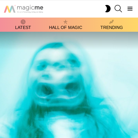
SEARCH
SWITCH
SKIN
Menu
LATEST
HALL OF MAGIC
TRENDING