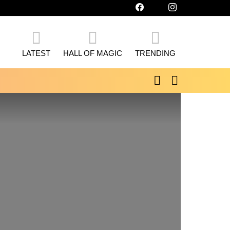
facebook
twitter
instagram
LATEST
HALL OF MAGIC
TRENDING
SEARCH
SWITCH
SKIN