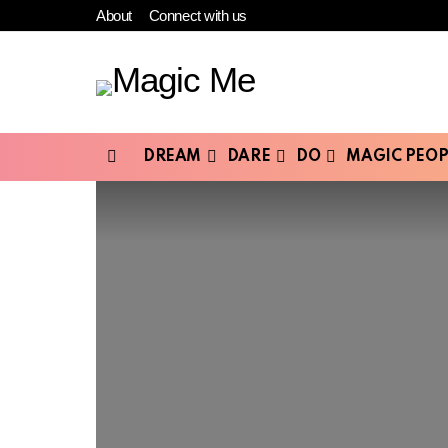
About
Connect with us
DREAM
DARE
DO
MAGIC PEOP
Menu