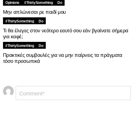
Opinions
#ThirtySomething
Do
Μην απλώνεσαι ρε παιδί μου
#ThirtySomething
Do
Τι θα έλεγες στον νεότερο εαυτό σου εάν βγαίνατε σήμερα
για καφέ;
#ThirtySomething
Do
Πρακτικές συμβουλές για να μην παίρνεις τα πράγματα
τόσο προσωπικά
Αφήστε
Σχόλιο
*
μια
απάντηση