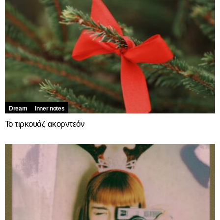
Dream
Inner notes
Το τιρκουάζ ακορντεόν