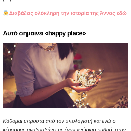
Διαβάζεις ολόκληρη την ιστορία της Άννας εδώ
Αυτό σημαίνει «happy place»
Κάθομαι μπροστά από τον υπολογιστή και ενώ ο
κέρσορας αναβοσβήνει με έναν γνώριμο ρυθμό, στην