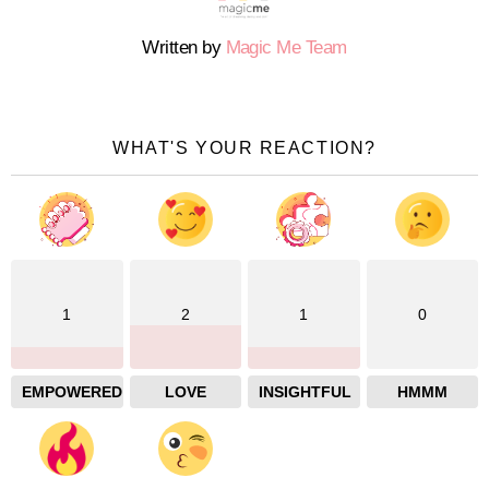
Written by
Magic Me Team
WHAT'S YOUR REACTION?
1
2
1
0
EMPOWERED
LOVE
INSIGHTFUL
HMMM